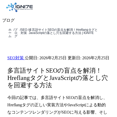
ブログ
ホ
/
ブ
/
SEO
/
多言語サイトSEOの盲点を解消！Hreflangタグと
ー
ロ
対策
JavaScriptの落とし穴を回避する方法 | IGNITE
ム
グ
SEO対策
公開日:
2026年2月25日
更新日:
2026年2月25日
多言語サイトSEOの盲点を解消！
HreflangタグとJavaScriptの落とし穴
を回避する方法
今回の記事では、多言語サイトSEOの盲点を解消し、
Hreflangタグの正しい実装方法やJavaScriptによる動的
なコンテンツレンダリングがSEOに与える影響、そし