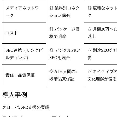
メディアネットワ
◎ 業界別コネク
◎ 広範なネッ
ーク
ション保有
ク
◎ パッケージ価
△ 月額30万〜1
コスト
格で明瞭
以上
SEO連携（リンクビ
◎ デジタルPRと
△ 別途SEO会
ルディング）
SEOを統合
要
◎ AI＋人間の2
△ ネイティブ
責任・品質保証
段階品質保証
文化理解が偏る
導入事例
グローバルPR支援の実績