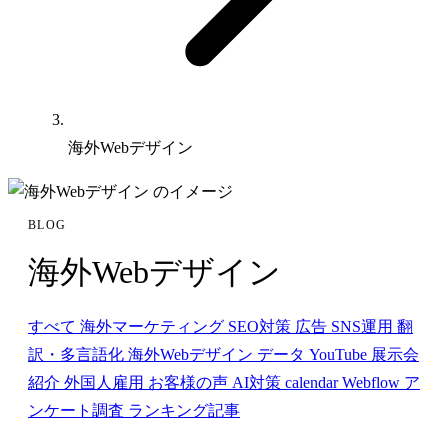
海外Webデザイン
BLOG
海外Webデザイン
すべて
海外マーケティング
SEO対策
広告
SNS運用
翻
訳・多言語化
海外Webデザイン
データ
YouTube
展示会
紹介
外国人雇用
お客様の声
AI対策
calendar
Webflow
ア
ンケート調査
ランキング記事