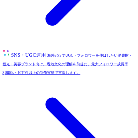
SNS・UGC運用
海外SNSでUGC・フォロワーを伸ばしたい消費財・
観光・美容ブランド向け。現地文化の理解を前提に、最大フォロワー成長率
3,800%・10万件以上の制作実績で支援します。