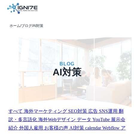
ホーム
/
ブログ
/
AI対策
BLOG
AI対策
すべて
海外マーケティング
SEO対策
広告
SNS運用
翻
訳・多言語化
海外Webデザイン
データ
YouTube
展示会
紹介
外国人雇用
お客様の声
AI対策
calendar
Webflow
ア