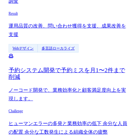
調査
Result
運用品質の改善、問い合わせ獲得を支援、成果改善を
支援
Webデザイン
多言語ローカライズ
予約システム開発で予約ミスを月1〜2件まで
削減
ノーコード開発で、業務効率化と顧客満足度向上を実
現します。
Challenge
ヒューマンエラーの多発と業務効率の低下 余分な人員
の配置 余分な工数発生による組織全体の疲弊