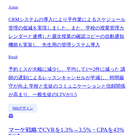
Action
CRMシステムの導入により手作業によるスケジュール
管理の低減を実現しました。また、学校の授業管理カ
レンダーと連携した週次授業の確認コピーの自動通知
機能も実装し、先生用の管理システム導入
Result
予約ミスが大幅に減少し、平均して1〜2件に減った 講
師の遅刻によるレッスンキャンセルが半減し、時間厳
守が向上 学校と生徒のコミュニケーションと信頼関係
が高まり、一般生徒のLTVが1.5
Webデザイン
マーケ戦略でCVRを1.3%→3.5%・CPAを43%