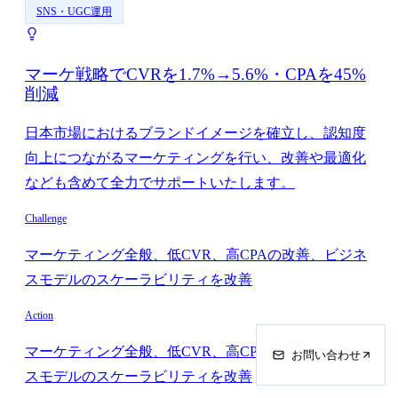
SNS・UGC運用
マーケ戦略でCVRを1.7%→5.6%・CPAを45%
削減
日本市場におけるブランドイメージを確立し、認知度
向上につながるマーケティングを行い、改善や最適化
なども含めて全力でサポートいたします。
Challenge
マーケティング全般、低CVR、高CPAの改善、ビジネ
スモデルのスケーラビリティを改善
Action
マーケティング全般、低CVR、高CPAの改善、ビジネ
お問い合わせ
スモデルのスケーラビリティを改善