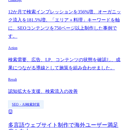
12か月で検索インプレッションを356%増、オーガニッ
ク流入を181.5%増。「エリア＋料理」キーワードを軸
に、SEOコンテンツを750ページ以上制作した事例で
す。
Action
検索需要、広告、LP、コンテンツの状態を確認し、成
果につながる導線として施策を組み合わせました。
Result
認知拡大を支援、検索流入の改善
SEO・AI検索対策
多言語ウェブサイト制作で海外ユーザー満足