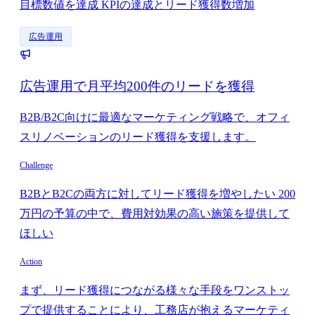
目標数値を達成 KPIの達成とリード獲得数増加
広告運用
広告運用で月平均200件のリードを獲得
B2B/B2C向けに最適なマーケティング戦略で、オフィ
スリノベーションのリード獲得を支援します。
Challenge
B2BとB2Cの両方に対してリード獲得を増やしたい 200
万円の予算の中で、費用対効果の高い施策を提供して
ほしい
Action
まず、リード獲得につながる様々な手段をワンストッ
プで提供することにより、工務店が抱えるマーケティ