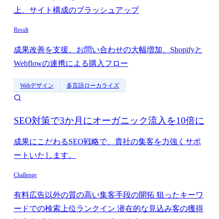
上、サイト構成のブラッシュアップ
Result
成果改善を支援、お問い合わせの大幅増加、Shopifyと
Webflowの連携による購入フロー
Webデザイン
多言語ローカライズ
SEO対策で3か月にオーガニック流入を10倍に
成果にこだわるSEO戦略で、貴社の集客を力強くサポ
ートいたします。
Challenge
有料広告以外の質の高い集客手段の開拓 狙ったキーワ
ードでの検索上位ランクイン 潜在的な見込み客の獲得