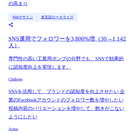
の高まり
Webデザイン
多言語ローカライズ
SNS運用でフォロワーを3,800%増（30→1,142
人）
専門性の高い工業用ポンプの分野でも、SNSで効果的
に認知度向上を実現します。
Challenge
SNSを活用して、ブランドの認知度を向上させたい 企
業のFacebookアカウントのフォロワー数を増やしたい
投稿内容のバリエーションを増やして、飽きがこない
ようにしたい
Action