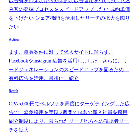
広告費を抑えながら効果的な広告運用を行いたい 見込
み客の発掘プロセスをスピードアップしたい 成約単価
を下げたい シェア機能を活用したリーチの拡大を図り
たい
Action
まず、急募案件に対して求人サイトに頼らず、
FacebookやInstagram広告を活用しました。さらに、リ
ードジェネレーションのスピードアップを図るため、
有料広告を活用。最後に、紹介
Result
CPA5,000円でペルソナを高度にターゲティングした広
告で、緊急採用を実現 2週間で14名の新入社員を採用
紹介制度により、限られたリーチ地方への視聴者リー
チを拡大