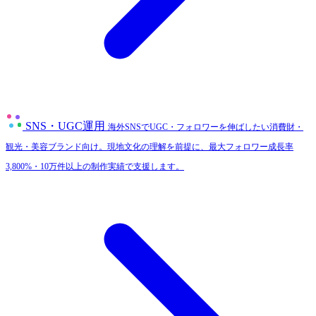
SNS・UGC運用
海外SNSでUGC・フォロワーを伸ばしたい消費財・
観光・美容ブランド向け。現地文化の理解を前提に、最大フォロワー成長率
3,800%・10万件以上の制作実績で支援します。