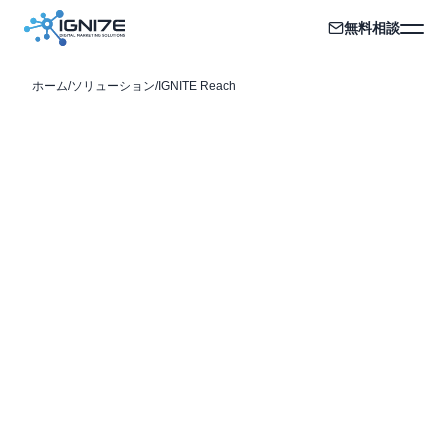
無料相談
ホーム
/
ソリューション
/
IGNITE Reach
04
IGNITE REACH / 売上につなげる
越境EC・インバウンド・
送客
.
Turn global attention into revenue.
越境EC、インバウンド集客、KOL、ライブコマース、
送客導線を設計し、海外ユーザーとの接点を売上・来
店・予約につなげます。