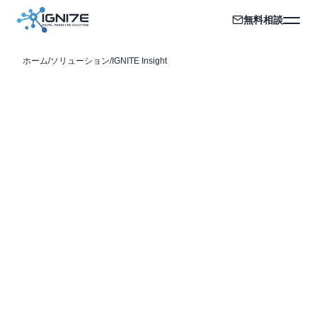
無料相談
ホーム
/
ソリューション
/
IGNITE Insight
01
IGNITE INSIGHT / 理解する
海外市場リサーチ・外国人
インサイト
.
Understand global audiences before you scale.
海外市場リサーチ、外国人インタビュー、競合分析、
検索需要分析、ユーザーインタビューを通じて、海外
ユーザーが何を求め、どこで離脱し、何に反応するの
かを明らかにします。