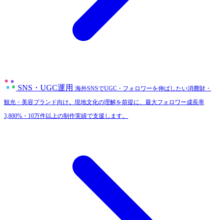
SNS・UGC運用
海外SNSでUGC・フォロワーを伸ばしたい消費財・
観光・美容ブランド向け。現地文化の理解を前提に、最大フォロワー成長率
3,800%・10万件以上の制作実績で支援します。