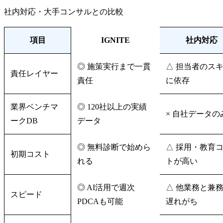
社内対応・大手コンサルとの比較
項目
IGNITE
社内対応
◎ 施策実行まで一貫
△ 担当者のス
責任レイヤー
責任
に依存
業界ベンチマ
◎ 120社以上の実績
× 自社データの
ークDB
データ
◎ 無料診断で始めら
△ 採用・教育
初期コスト
れる
トが高い
◎ AI活用で週次
△ 他業務と兼
スピード
PDCAも可能
遅れがち