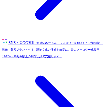
SNS・UGC運用
海外SNSでUGC・フォロワーを伸ばしたい消費財・
観光・美容ブランド向け。現地文化の理解を前提に、最大フォロワー成長率
3,800%・10万件以上の制作実績で支援します。