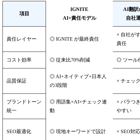
IGNITE
AI翻
項目
AI×責任モデル
自社
× 自社が
責任レイヤー
◎ IGNITE が最終責任
責任
コスト効率
◎ 従来比70%削減
◎ ツール
◎ AI+ネイティブ+日本人
品質保証
× チェッ
の3段階
ブランドトーン
◎ 用語集×AI×チェック連
× バラつ
統一
動
やすい
SEO最適化
◎ 現地キーワードで設計
× SEO対