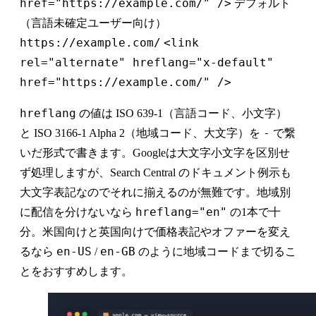
href="https://example.com/" />
デフォルト
（言語未確定ユーザー向け）
https://example.com/
<link
rel="alternate" hreflang="x-default"
href="https://example.com/" />
hreflang
の値は ISO 639-1（言語コード、小文字）
-
と ISO 3166-1 Alpha 2（地域コード、大文字）を
で繋
いだ形式で書きます。Googleは大文字小文字を区別せ
ず処理しますが、Search Central のドキュメント例示も
大文字表記なのでそれに揃えるのが無難です。地域別
hreflang="en"
に配信を分けないなら
の1本で十
分。米国向けと英国向けで価格表記やオファーを変え
en-US
en-GB
るなら
/
のように地域コードまで切るこ
とをおすすめします。