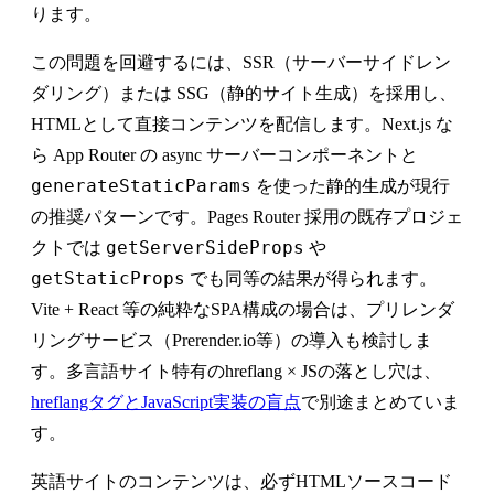
ります。
この問題を回避するには、SSR（サーバーサイドレン
ダリング）または SSG（静的サイト生成）を採用し、
HTMLとして直接コンテンツを配信します。Next.js な
ら App Router の async サーバーコンポーネントと
generateStaticParams
を使った静的生成が現行
の推奨パターンです。Pages Router 採用の既存プロジェ
getServerSideProps
クトでは
や
getStaticProps
でも同等の結果が得られます。
Vite + React 等の純粋なSPA構成の場合は、プリレンダ
リングサービス（Prerender.io等）の導入も検討しま
す。多言語サイト特有のhreflang × JSの落とし穴は、
hreflangタグとJavaScript実装の盲点
で別途まとめていま
す。
英語サイトのコンテンツは、必ずHTMLソースコード