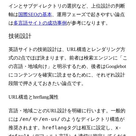
インとサブディレクトリの選択など、上位設計の判断
軸は
国際SEOの基本
、運用フェーズで起きやすい論点
は
多言語サイトの成功事例
が参考になります。
技術設計
英語サイトの技術設計は、URL構造とレンダリング方
式の2点でほぼ決まります。前者は検索エンジンに「こ
の言語・地域向け」と明示するため、後者はGooglebot
にコンテンツを確実に読ませるために、それぞれ設計
段階で押さえておきたい論点です。
URL構造とhreflang属性
言語・地域ごとのURL設計を明確に行います。一般的
/en/
/en-us/
には
や
のようなディレクトリ構造が
hreflang
x-
推奨されます。
タグは相互に設定し、