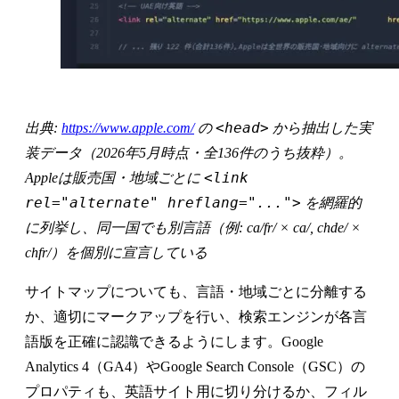
<head>
出典:
https://www.apple.com/
の
から抽出した実
装データ（2026年5月時点・全136件のうち抜粋）。
<link
Appleは販売国・地域ごとに
rel="alternate" hreflang="...">
を網羅的
に列挙し、同一国でも別言語（例: ca/fr/ × ca/, chde/ ×
chfr/）を個別に宣言している
サイトマップについても、言語・地域ごとに分離する
か、適切にマークアップを行い、検索エンジンが各言
語版を正確に認識できるようにします。Google
Analytics 4（GA4）やGoogle Search Console（GSC）の
プロパティも、英語サイト用に切り分けるか、フィル