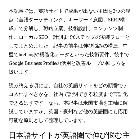
本記事では、英語サイトで成果が出ない主因を3つの観
点（言語ターゲティング、キーワード意図、SERP構
成）で分解し、戦略立案、技術設計、コンテンツ制
作、ローカルSEO、計測まで
6ステップの実装フロー
と
してまとめました。記事の前半は伸び悩みの構造、中
盤でhreflangや構造化データといった技術要件、後半で
Google Business Profileの活用と改善ループの回し方を
扱います。
読み終える頃には、自社の英語サイトをどの順番でテ
コ入れすべきかを、社内で説明できる粒度まで言語化
できるはずです。なお、本記事は米国市場を主軸に解
説していますが、英国・豪州など他の英語圏にも応用
可能な原則として整理しています。
日本語サイトが英語圏で伸び悩む主