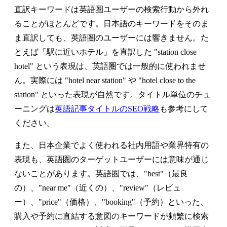
直訳キーワードは英語圏ユーザーの検索行動から外れ
る
ことがほとんどです。日本語のキーワードをそのま
ま直訳しても、英語圏のユーザーには響きません。た
とえば「駅に近いホテル」を直訳した "station close
hotel" という表現は、英語圏では一般的に使われませ
ん。実際には "hotel near station" や "hotel close to the
station" といった表現が自然です。タイトル単位のチュ
ーニングは
英語記事タイトルのSEO戦略
も参考にして
ください。
また、日本企業でよく使われる社内用語や業界特有の
表現も、英語圏のターゲットユーザーには意味が通じ
ないことがあります。英語圏では、"best"（最良
の）、"near me"（近くの）、"review"（レビュ
ー）、"price"（価格）、"booking"（予約）といった、
購入や予約に直結する意図のキーワードが頻繁に検索