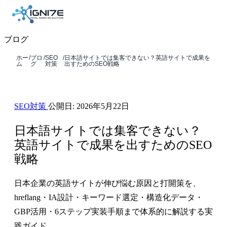
ブログ
ホー
/
ブロ
/
SEO
/
日本語サイトでは集客できない？英語サイトで成果を
ム
グ
対策
出すためのSEO戦略
SEO対策
公開日:
2026年5月22日
日本語サイトでは集客できない？
英語サイトで成果を出すためのSEO
戦略
日本企業の英語サイトが伸び悩む原因と打開策を、
hreflang・IA設計・キーワード選定・構造化データ・
GBP活用・6ステップ実装手順まで体系的に解説する実
践ガイド。