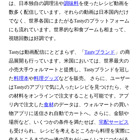
は、日本独自の調理法や
調味料
を使ったレシピ動画を
数多く配信しています。それらの動画は日本国内だけ
でなく、世界各国にまたがるTastyのプラットフォーム
にも流れています。世界的な和食ブームも相まって、
視聴回数は好調です。
Tastyは動画配信にとどまらず、「
Tastyブランド
」の商
品展開も行っています。米国においては、世界最大の
小売大手ウォルマートと提携し、Tastyブランドを冠し
た
料理本
や
料理グッズ
などを販売。 さらに、ユーザー
はTastyのアプリで気に入ったレシピを見つけたら、そ
の材料をオンラインで注文することも可能です。アプ
リ内で注文した
食材
のデータは、ウォルマートの買い
物アプリに送信され自動でカートへ。さらに、金額や
場所など、いくつかの条件を満たせば、
宅配サービス
も受けられ、 レシピを考えるところから料理を実際に
作るところまでの一連の流れがシームレスにつながる