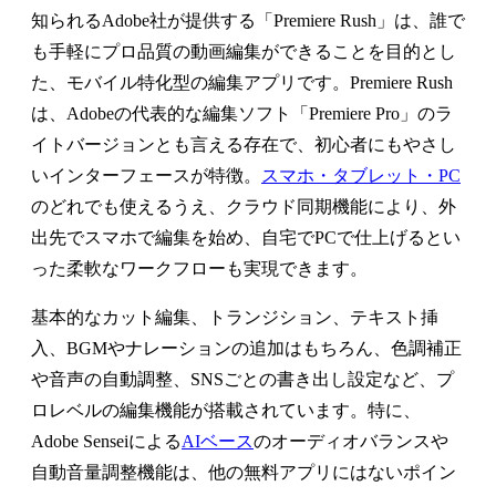
知られるAdobe社が提供する「Premiere Rush」は、誰で
も手軽にプロ品質の動画編集ができることを目的とし
た、モバイル特化型の編集アプリです。Premiere Rush
は、Adobeの代表的な編集ソフト「Premiere Pro」のラ
イトバージョンとも言える存在で、初心者にもやさし
いインターフェースが特徴。
スマホ・タブレット・PC
のどれでも使えるうえ、クラウド同期機能により、外
出先でスマホで編集を始め、自宅でPCで仕上げるとい
った柔軟なワークフローも実現できます。
基本的なカット編集、トランジション、テキスト挿
入、BGMやナレーションの追加はもちろん、色調補正
や音声の自動調整、SNSごとの書き出し設定など、プ
ロレベルの編集機能が搭載されています。特に、
Adobe Senseiによる
AIベース
のオーディオバランスや
自動音量調整機能は、他の無料アプリにはないポイン