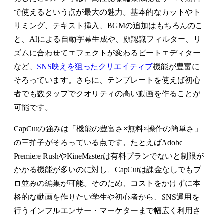
で使えるという点が最大の魅力。基本的なカットやト
リミング、テキスト挿入、BGMの追加はもちろんのこ
と、AIによる自動字幕生成や、顔認識フィルター、リ
ズムに合わせてエフェクトが変わるビートエディター
など、
SNS映えを狙ったクリエイティブ
機能が豊富に
そろっています。さらに、テンプレートを使えば初心
者でも数タップでクオリティの高い動画を作ることが
可能です。
CapCutの強みは「機能の豊富さ×無料×操作の簡単さ」
の三拍子がそろっている点です。たとえばAdobe
Premiere RushやKineMasterは有料プランでないと制限が
かかる機能が多いのに対し、CapCutは課金なしでもプ
ロ並みの編集が可能。そのため、コストをかけずに本
格的な動画を作りたい学生や初心者から、SNS運用を
行うインフルエンサー・マーケターまで幅広く利用さ