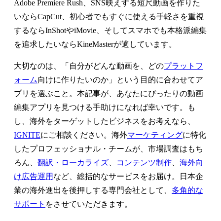
Adobe Premiere Rush、SNS映えする短尺動画を作りた
いならCapCut、初心者でもすぐに使える手軽さを重視
するならInShotやiMovie、そしてスマホでも本格派編集
を追求したいならKineMasterが適しています。
大切なのは、「自分がどんな動画を、どの
プラットフ
ォーム
向けに作りたいのか」という目的に合わせてア
プリを選ぶこと。本記事が、あなたにぴったりの動画
編集アプリを見つける手助けになれば幸いです。も
し、海外をターゲットしたビジネスをお考えなら、
IGNITE
にご相談ください。海外
マーケティング
に特化
したプロフェッショナル・チームが、市場調査はもち
ろん、
翻訳・ローカライズ
、
コンテンツ制作
、
海外向
け広告運用
など、総括的なサービスをお届け。日本企
業の海外進出を後押しする専門会社として、
多角的な
サポート
をさせていただきます。