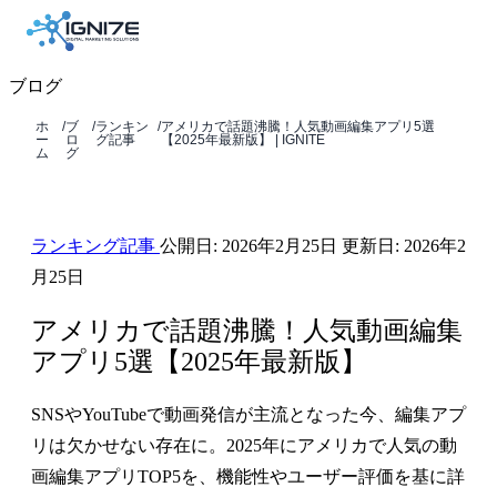
ブログ
ホ
/
ブ
/
ランキン
/
アメリカで話題沸騰！人気動画編集アプリ5選
ー
ロ
グ記事
【2025年最新版】 | IGNITE
ム
グ
ランキング記事
公開日:
2026年2月25日
更新日:
2026年2
月25日
アメリカで話題沸騰！人気動画編集
アプリ5選【2025年最新版】
SNSやYouTubeで動画発信が主流となった今、編集アプ
リは欠かせない存在に。2025年にアメリカで人気の動
画編集アプリTOP5を、機能性やユーザー評価を基に詳