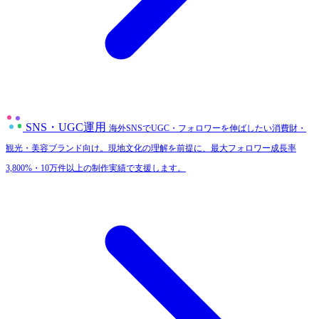
SNS・UGC運用
海外SNSでUGC・フォロワーを伸ばしたい消費財・
観光・美容ブランド向け。現地文化の理解を前提に、最大フォロワー成長率
3,800%・10万件以上の制作実績で支援します。