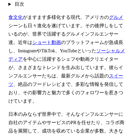
目次
食文化
がますます多様化する現代、アメリカの
グルメ
シーンも日々進化を遂げています。その後押しをして
いるのが、世界で活躍するグルメインフルエンサー
達。近年は
ショート動画
のプラットフォームが急成長
し、InstagramやTikTok、YouTubeといった
ソーシャルメ
ディア
を中心に活躍するシェフや動画クリエイター
が、さまざまなトレンドを生み出しています。彼らイ
ンフルエンサーたちは、最新グルメから話題の
スイー
ツ
、絶品のフードレシピまで、多彩な情報を発信して
おり、その影響力と魅力で多くのフォロワーを惹きつ
けています。
日本のみならず世界中で、そんなインフルエンサーに
自社のアイテムやサービスのPRを任せたり、コラボ商
品を展開して、成功を収めている企業が多数。大きな