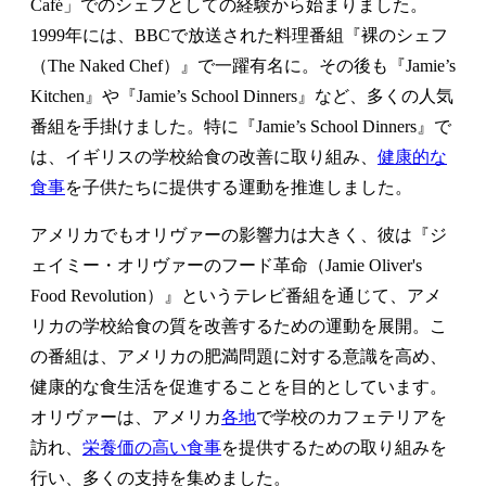
Café」でのシェフとしての経験から始まりました。
1999年には、BBCで放送された料理番組『裸のシェフ
（The Naked Chef）』で一躍有名に。その後も『Jamie’s
Kitchen』や『Jamie’s School Dinners』など、多くの人気
番組を手掛けました。特に『Jamie’s School Dinners』で
は、イギリスの学校給食の改善に取り組み、
健康的な
食事
を子供たちに提供する運動を推進しました。
アメリカでもオリヴァーの影響力は大きく、彼は『ジ
ェイミー・オリヴァーのフード革命（Jamie Oliver's
Food Revolution）』というテレビ番組を通じて、アメ
リカの学校給食の質を改善するための運動を展開。こ
の番組は、アメリカの肥満問題に対する意識を高め、
健康的な食生活を促進することを目的としています。
オリヴァーは、アメリカ
各地
で学校のカフェテリアを
訪れ、
栄養価の高い食事
を提供するための取り組みを
行い、多くの支持を集めました。