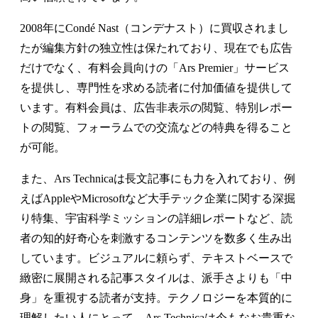
2008年にCondé Nast（コンデナスト）に買収されまし
たが編集方針の独立性は保たれており、現在でも広告
だけでなく、有料会員向けの「Ars Premier」サービス
を提供し、専門性を求める読者に付加価値を提供して
います。有料会員は、広告非表示の閲覧、特別レポー
トの閲覧、フォーラムでの交流などの特典を得ること
が可能。
また、Ars Technicaは長文記事にも力を入れており、例
えばAppleやMicrosoftなど大手テック企業に関する深掘
り特集、宇宙科学ミッションの詳細レポートなど、読
者の知的好奇心を刺激するコンテンツを数多く生み出
しています。ビジュアルに頼らず、テキストベースで
緻密に展開される記事スタイルは、派手さよりも「中
身」を重視する読者が支持。テクノロジーを本質的に
理解したい人にとって、Ars Technicaは今もなお貴重な