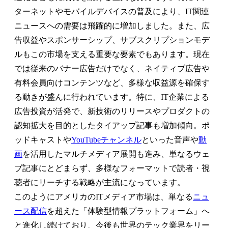
ターネットやモバイルデバイスの普及により、IT関連
ニュースへの需要は飛躍的に増加しました。また、広
告収益やスポンサーシップ、サブスクリプションモデ
ルもこの市場を支える重要な要素でもあります。現在
では従来のバナー広告だけでなく、ネイティブ広告や
有料会員向けコンテンツなど、多様な収益源を確保す
る動きが盛んに行われています。特に、IT企業による
広告投資が活発で、新技術のリリースやプロダクトの
認知拡大を目的としたタイアップ記事も増加傾向。ポ
ッドキャストや
YouTubeチャンネル
といった音声や
動
画
を活用したマルチメディア展開も進み、単なるウェ
ブ記事にとどまらず、多様なフォーマットで読者・視
聴者にリーチする戦略が主流になっています。
このようにアメリカのITメディア市場は、単なる
ニュ
ース配信
を超えた「体験型情報プラットフォーム」へ
と進化し続けており、今後も世界のテック業界をリー