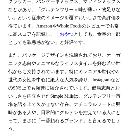
クラッカー、パンケーキミックス、マフィンミックス
などがあり、「グルテンフリー＝味が薄い・物足りな
い」という従来のイメージを覆すおいしさで高評価を
得ています。AmazonやWhole Foodsのレビューでも常
に高スコアを記録し、「
おやつ
としても、食事の一部
としても罪悪感がない」と好評です。
また、パッケージデザインも洗練されており、オーガ
ニック志向やミニマルなライフスタイルを好む若い世
代からも支持されています。特にミレニアル世代やZ
世代の女性を中心に絶大な人気を誇り、Instagramなど
のSNS上でも頻繁に紹介されています。健康志向とお
いしさを両立させたSimple Millsは、グルテンフリー市
場を語る上で欠かせない存在。ナチュラルフードに興
味がある人や、日常的にグルテンを控えている人にと
って、まさに「一番頼れるブランド」と言えるでしょ
う。