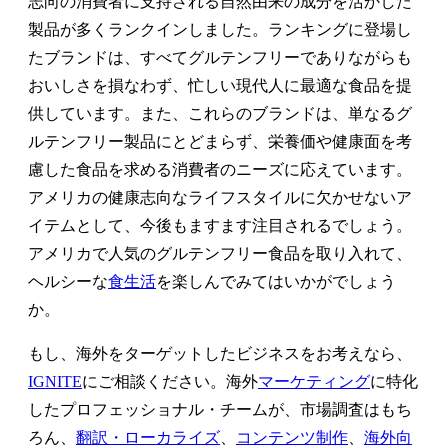
志向の消費者に支持される自然由来の成分を活かした
製品が多くランクインしました。ランキングに登場し
たブランドは、すべてグルテンフリーでありながらも
おいしさを損なわず、忙しい現代人に最適な食品を提
供しています。また、これらのブランドは、単なるグ
ルテンフリー製品にとどまらず、栄養価や健康面を考
慮した食品を求める消費者のニーズに応えています。
アメリカの健康志向なライフスタイルに欠かせないア
イテムとして、今後もますます注目されるでしょう。
アメリカで人気のグルテンフリー食品を取り入れて、
ヘルシーな
食生活
を楽しんでみてはいかがでしょう
か。
もし、海外をターゲットしたビジネスをお考えなら、
IGNITE
にご相談ください。海外
マーケティング
に特化
したプロフェッショナル・チームが、市場調査はもち
ろん、
翻訳・ローカライズ
、
コンテンツ制作
、
海外向