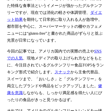
た特殊な食事法というイメージが強かったグルテンフ
リーですが、現在では消化の軽さや体調管理、
ダイエ
ット効果
を期待して日常的に取り入れる人が急増中。
都市部を中心に、スーパーマーケットの棚やカフェメ
ニューには“gluten-free”と書かれた商品がずらりと並ぶ
光景が日常になっています。
今回の記事では、アメリカ国内での実際の売上や
SNS
での人気
、現地メディアの取り上げられ方などをもと
に、今注目されているグルテンフリー食品TOP5をラン
キング形式で紹介します。
スナック
から主食代替品、
スイーツまで、「おいしさ」と「グルテンフリー」を
両立したブランドや商品をピックアップしました。
健
康を意識
しながらも、しっかり満足感を得たい人にぴ
ったりの食品がきっと見つかるはず。
それでは、アメリカのグルテンフリートレンドを一緒