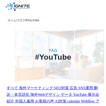
ホーム
/
ブログ
/
#YouTube
TAG
#YouTube
すべて
海外マーケティング
SEO対策
広告
SNS運用
翻
訳・多言語化
海外Webデザイン
データ
YouTube
展示会
紹介
外国人雇用
お客様の声
AI対策
calendar
Webflow
ア