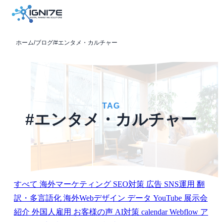
ホーム
/
ブログ
/
#エンタメ・カルチャー
TAG
#エンタメ・カルチャー
すべて
海外マーケティング
SEO対策
広告
SNS運用
翻
訳・多言語化
海外Webデザイン
データ
YouTube
展示会
紹介
外国人雇用
お客様の声
AI対策
calendar
Webflow
ア