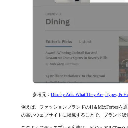
参考元：
Display Ads: What They Are, Types, & 
例えば、ファッションブランドのH＆MはForbe
の高いウェブサイトに掲載することで、ブランド認
このようにディスプレイ広告は、ビジュアルマーケ