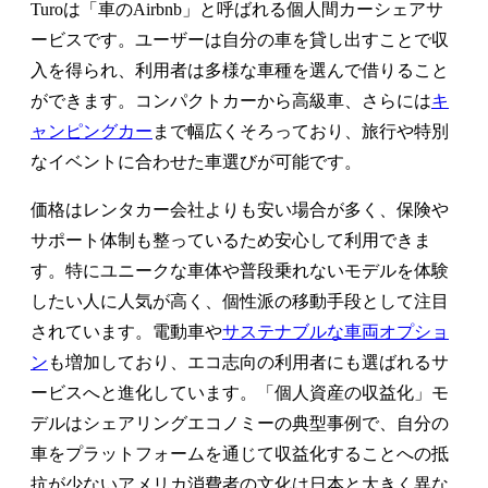
Turoは「車のAirbnb」と呼ばれる個人間カーシェアサ
ービスです。ユーザーは自分の車を貸し出すことで収
入を得られ、利用者は多様な車種を選んで借りること
ができます。コンパクトカーから高級車、さらには
キ
ャンピングカー
まで幅広くそろっており、旅行や特別
なイベントに合わせた車選びが可能です。
価格はレンタカー会社よりも安い場合が多く、保険や
サポート体制も整っているため安心して利用できま
す。特にユニークな車体や普段乗れないモデルを体験
したい人に人気が高く、個性派の移動手段として注目
されています。電動車や
サステナブルな車両オプショ
ン
も増加しており、エコ志向の利用者にも選ばれるサ
ービスへと進化しています。「個人資産の収益化」モ
デルはシェアリングエコノミーの典型事例で、自分の
車をプラットフォームを通じて収益化することへの抵
抗が少ないアメリカ消費者の文化は日本と大きく異な