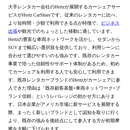
大手レンタカー会社のHertzが展開するカーシェアサー
ビスがHertz CarShareです。従来のレンタカーに比べ、
より短時間・少額で利用できる点が特徴で、
ビジネス
出張
や観光でのちょっとした移動に適しています。
Hertzの豊富な車両ネットワークを活かし、セダンから
SUVまで幅広い選択肢を提供しており、利用シーンに
合わせて選びやすいのも強みです。既存のレンタカー
事業で培った信頼性やサポート体制があるため、初め
てカーシェアを利用する人でも安心して利用できま
す。既存レンタカーブランドのHertzがカーシェアに参
入できた理由は「既存顧客基盤×車両ネットワーク×ブ
ランド信頼」というレバレッジの効かせ方にありま
す。日本企業がアメリカ市場に新サービスを展開する
際、まったく新しいブランドとして認知を取りに行く
より、既存の強みを接続点にして参入する方が初期摩
擦を大幅に下げられます。