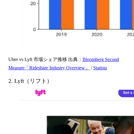
Uber vs Lyft 市場シェア推移 出典：
Bloomberg Second
Measure「Rideshare Industry Overview」
/
Statista
2. Lyft（リフト）