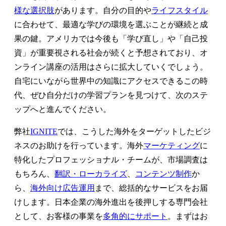
様な選択肢
があります。自分の目的や
ライフスタイル
に合わせて、最適な学びの環境を選ぶことが継続と成
果の鍵。アメリカでは今後も「学び直し」や「自己投
資」が重要視される社会が続くと予想されており、オ
ンライン講座の活用はさらに拡大していくでしょう。
自宅にいながら世界中の知識にアクセスできるこの時
代、ぜひ自分だけの学習プランを見つけて、次のステ
ップへと進んでください。
弊社
IGNITE
では、こうした海外をターゲットしたビジ
ネスのお助けを行っています。海外
マーケティング
に
特化したプロフェッショナル・チームが、市場調査は
もちろん、
翻訳・ローカライズ
、
コンテンツ制作
か
ら、
海外向け広告運用
まで、総括的なサービスをお届
けします。日本企業の海外進出を後押しする専門会社
として、お客様の事業を
多角的にサポート
。まずはお