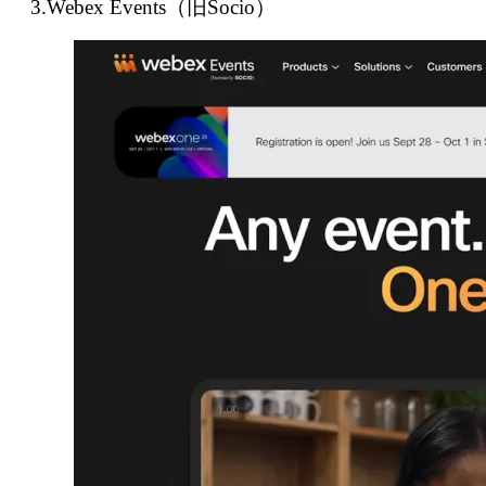
3.Webex Events（旧Socio）