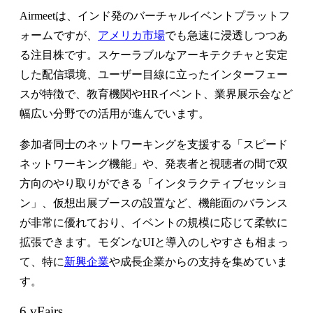
Airmeetは、インド発のバーチャルイベントプラットフ
ォームですが、
アメリカ市場
でも急速に浸透しつつあ
る注目株です。スケーラブルなアーキテクチャと安定
した配信環境、ユーザー目線に立ったインターフェー
スが特徴で、教育機関やHRイベント、業界展示会など
幅広い分野での活用が進んでいます。
参加者同士のネットワーキングを支援する「スピード
ネットワーキング機能」や、発表者と視聴者の間で双
方向のやり取りができる「インタラクティブセッショ
ン」、仮想出展ブースの設置など、機能面のバランス
が非常に優れており、イベントの規模に応じて柔軟に
拡張できます。モダンなUIと導入のしやすさも相まっ
て、特に
新興企業
や成長企業からの支持を集めていま
す。
6.vFairs