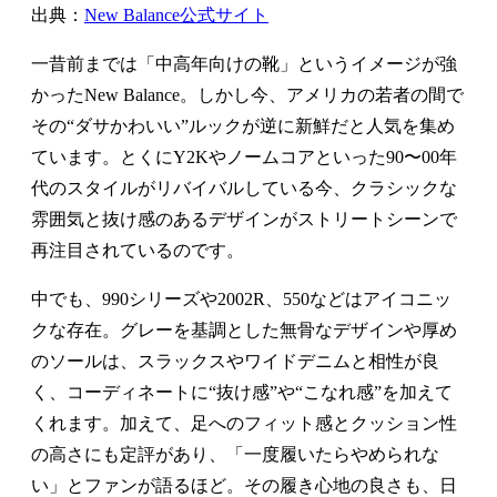
出典：
New Balance公式サイト
一昔前までは「中高年向けの靴」というイメージが強
かったNew Balance。しかし今、アメリカの若者の間で
その“ダサかわいい”ルックが逆に新鮮だと人気を集め
ています。とくにY2Kやノームコアといった90〜00年
代のスタイルがリバイバルしている今、クラシックな
雰囲気と抜け感のあるデザインがストリートシーンで
再注目されているのです。
中でも、990シリーズや2002R、550などはアイコニッ
クな存在。グレーを基調とした無骨なデザインや厚め
のソールは、スラックスやワイドデニムと相性が良
く、コーディネートに“抜け感”や“こなれ感”を加えて
くれます。加えて、足へのフィット感とクッション性
の高さにも定評があり、「一度履いたらやめられな
い」とファンが語るほど。その履き心地の良さも、日