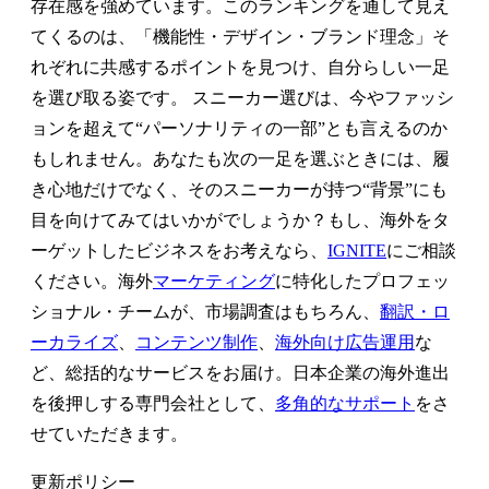
存在感を強めています。このランキングを通して見え
てくるのは、「機能性・デザイン・ブランド理念」そ
れぞれに共感するポイントを見つけ、自分らしい一足
を選び取る姿です。 スニーカー選びは、今やファッシ
ョンを超えて“パーソナリティの一部”とも言えるのか
もしれません。あなたも次の一足を選ぶときには、履
き心地だけでなく、そのスニーカーが持つ“背景”にも
目を向けてみてはいかがでしょうか？もし、海外をタ
ーゲットしたビジネスをお考えなら、
IGNITE
にご相談
ください。海外
マーケティング
に特化したプロフェッ
ショナル・チームが、市場調査はもちろん、
翻訳・ロ
ーカライズ
、
コンテンツ制作
、
海外向け広告運用
な
ど、総括的なサービスをお届け。日本企業の海外進出
を後押しする専門会社として、
多角的なサポート
をさ
せていただきます。
更新ポリシー