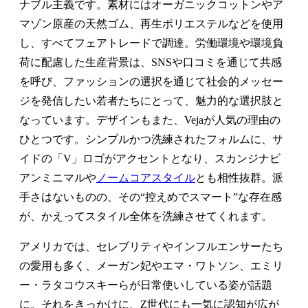
ナブル主義です。素材にはオーガニックコットンやア
マゾン原産の天然ゴム、再生ポリエステルなどを使用
し、すべてフェアトレードで調達。労働環境や環境負
荷に配慮した生産背景は、SNSや口コミを通じて共感
を呼び、ファッションの選択を通じて社会的メッセー
ジを発信したい若者たちにとって、魅力的な選択肢と
なっています。デザインもまた、Vejaが人気の理由の
ひとつです。シンプルかつ洗練されたフォルムに、サ
イドの「V」ロゴがアクセントとなり、スカンジナビ
アンミニマルや
ノームコアスタイル
とも相性抜群。派
手さはないものの、その“控えめでスマート”な存在感
が、かえってスタイル全体を洗練させてくれます。
アメリカでは、セレブリティやインフルエンサーたち
の愛用も多く、メーガン妃やエマ・ワトソン、エミリ
ー・ラタコウスキーらが日常使いしている姿が話題
に。それをきっかけに、Z世代にも一気に認知が広が