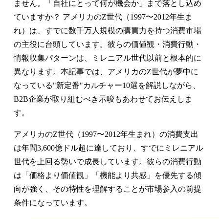
ません。「自社にとって何が機会か」まで落とし込め
ていますか？ アメリカのZ世代（1997〜2012年生ま
れ）は、すでに数千万人規模の購買力を持つ消費市場
の主役に台頭しています。彼らの価値観・消費行動・
情報収集パターンは、ミレニアル世代以前と根本的に
異なります。本記事では、アメリカのZ世代が夢中に
なっている"新定番"カルチャー10選を解説しながら、
B2B企業が取り組むべき示唆もあわせてお伝えしま
す。
アメリカのZ世代（1997〜2012年生まれ）の消費支出
は年間3,600億ドル超に達しており、すでにミレニアル
世代を上回る勢いで成長しています。彼らの消費行動
は「価格より価値観」「機能より共感」を優先する傾
向が強く、その特性を理解することが市場参入の前提
条件になっています。