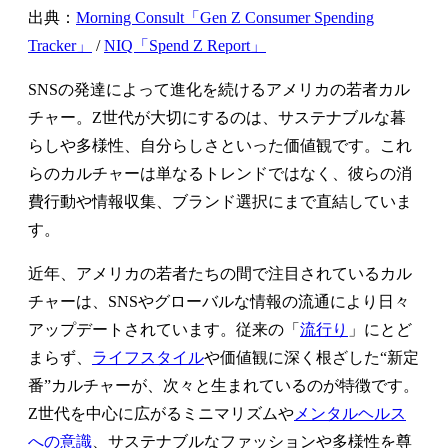
出典：
Morning Consult「Gen Z Consumer Spending
Tracker」
/
NIQ「Spend Z Report」
SNSの発達によって進化を続けるアメリカの若者カル
チャー。Z世代が大切にするのは、サステナブルな暮
らしや多様性、自分らしさといった価値観です。これ
らのカルチャーは単なるトレンドではなく、彼らの消
費行動や情報収集、ブランド選択にまで直結していま
す。
近年、アメリカの若者たちの間で注目されているカル
チャーは、SNSやグローバルな情報の流通により日々
アップデートされています。従来の「
流行り
」にとど
まらず、
ライフスタイル
や価値観に深く根ざした“新定
番”カルチャーが、次々と生まれているのが特徴です。
Z世代を中心に広がるミニマリズムや
メンタルヘルス
への意識
、サステナブルなファッションや多様性を尊