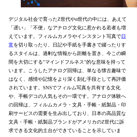
デジタル社会で育ったZ世代やα世代の中には、あえて
「遅い」「不便」なアナログ文化に惹かれる若者も増
えています。フィルムカメラやインスタント写真で
日
常
を切り取ったり、日記や手紙を手書きで綴ったりす
るスタイルは、過剰な情報から距離を置き、今この瞬
間を大切にする"マインドフルネス"的な意味を持って
います。こうしたアナログ回帰は、単なる懐古趣味で
はなく、感情や記憶をより深く刻む手段として再評価
されています。SNSでフィルム写真を共有する文化
や、手帳デコの人気もその一環です。アナログ体験へ
の回帰は、フィルムカメラ・文具・手帳・紙製品・印
刷サービスの需要を生み出しており、日本の高品質な
文具・手帳・紙製品ブランドがアメリカのZ世代に訴
求できる文化的土台ができていることを示していま