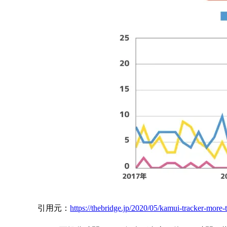
引用元：
https://thebridge.jp/2020/05/kamui-tracker-more