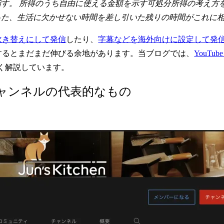
す。 所得のうち自由に使える金額を示す可処分所得の考え方を
った、生活に欠かせない時間を差し引いた残りの時間がこれに
を吹き替えにして発信
したり、
字幕などを海外向けに設定して発
信するとまだまだ伸びる余地があります。当ブログでは、
YouT
く解説しています。
けチャンネルの代表的なもの
。