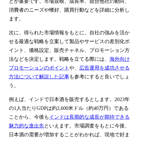
とが重要です。市場規模、成長率、競合他社の動向、
消費者のニーズや嗜好、購買行動などを詳細に分析し
ます。
次に、得られた市場情報をもとに、自社の強みを活か
せる最適な戦略を立案して製品やサービスの差別化ポ
イント、価格設定、販売チャネル、プロモーション方
法などを決定します。戦略を立てる際には、
海外向け
プロモーションのポイント
や、
広告運用を成功させる
方法について解説した記事
も参考にすると良いでしょ
う。
例えば、インドで日本酒を販売するとします。2023年
の1人当たりGDPは約2,600米ドル（約40万円）である
ことから、今後も
インドは長期的な成長が期待できる
魅力的な進出先
といえます。市場調査をもとに今後、
日本酒の需要が増加することがわかれば、現地で好ま