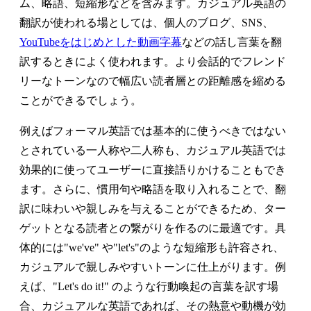
ム、略語、短縮形などを含みます。カジュアル英語の
翻訳が使われる場としては、個人のブログ、SNS、
YouTubeをはじめとした動画字幕
などの話し言葉を翻
訳するときによく使われます。より会話的でフレンド
リーなトーンなので幅広い読者層との距離感を縮める
ことができるでしょう。
例えばフォーマル英語では基本的に使うべきではない
とされている一人称や二人称も、カジュアル英語では
効果的に使ってユーザーに直接語りかけることもでき
ます。さらに、慣用句や略語を取り入れることで、翻
訳に味わいや親しみを与えることができるため、ター
ゲットとなる読者との繋がりを作るのに最適です。具
体的には"we've" や"let's"のような短縮形も許容され、
カジュアルで親しみやすいトーンに仕上がります。例
えば、"Let's do it!" のような行動喚起の言葉を訳す場
合、カジュアルな英語であれば、その熱意や動機が効