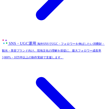
SNS・UGC運用
海外SNSでUGC・フォロワーを伸ばしたい消費財・
観光・美容ブランド向け。現地文化の理解を前提に、最大フォロワー成長率
3,800%・10万件以上の制作実績で支援します。