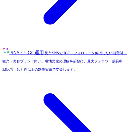
SNS・UGC運用
海外SNSでUGC・フォロワーを伸ばしたい消費財・
観光・美容ブランド向け。現地文化の理解を前提に、最大フォロワー成長率
3,800%・10万件以上の制作実績で支援します。