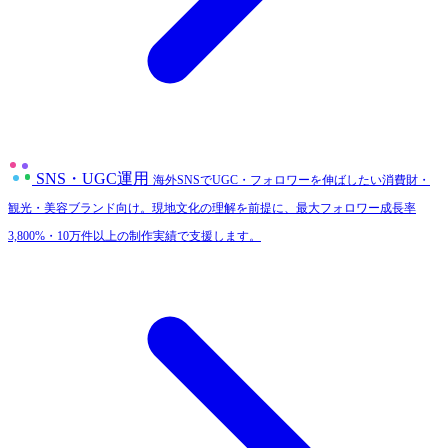
SNS・UGC運用
海外SNSでUGC・フォロワーを伸ばしたい消費財・
観光・美容ブランド向け。現地文化の理解を前提に、最大フォロワー成長率
3,800%・10万件以上の制作実績で支援します。