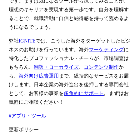
です。まずは気になるツールから試してみることが、
理想のキャリアを実現する第一歩です。自分を理解す
ることで、就職活動に自信と納得感を持って臨めるよ
うになるでしょう。
弊社
IGNITE
では、こうした海外をターゲットしたビジ
ネスのお助けを行っています。海外
マーケティング
に
特化したプロフェッショナル・チームが、市場調査は
もちろん、
翻訳・ローカライズ
、
コンテンツ制作
か
ら、
海外向け広告運用
まで、総括的なサービスをお届
けします。日本企業の海外進出を後押しする専門会社
として、お客様の事業を
多角的にサポート
。まずはお
気軽にご相談ください！
#アプリ・ツール
更新ポリシー