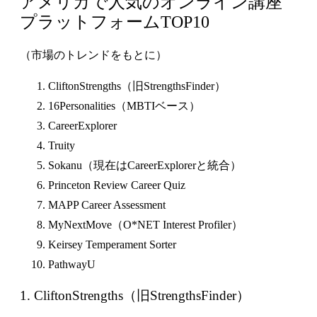
アメリカで人気のオンライン講座
プラットフォームTOP10
（市場のトレンドをもとに）
CliftonStrengths（旧StrengthsFinder）
16Personalities（MBTIベース）
CareerExplorer
Truity
Sokanu（現在はCareerExplorerと統合）
Princeton Review Career Quiz
MAPP Career Assessment
MyNextMove（O*NET Interest Profiler）
Keirsey Temperament Sorter
PathwayU
1. CliftonStrengths（旧StrengthsFinder）