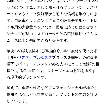
CamelBak（キャメルバック）は、ハイドレーションパ
ックのパイオニアとして知られるブランドで、アスリ
ートやアウトドア愛好家から絶大な信頼を集めていま
す。自転車やランニングに最適な軽量モデルや、トレ
イル用の大容量パックなど、用途に応じた豊富なライ
ンナップが魅力。ストロー式の飲み口は運動中でもス
ムーズに水分補給できると好評です。
環境への取り組みにも積極的で、再生素材を使ったボ
トルや
サステナブルな製造
プロセスを採用。過酷な環
境下でパフォーマンスを求める人々にとって“信頼の相
棒”となるCamelBakは、スポーツとエコ意識を両立す
る現代的ブランドです。
加えて、軍隊や救急などプロフェッショナル現場でも
採用されるほど信頼性が高く、ブランドの実力を証明
しています。