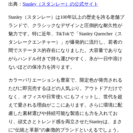
出典：
Stanley（スタンレー）の公式サイト
Stanley（スタンレー）は100年以上の歴史を誇る老舗ブ
ランドで、クラシックなデザインと圧倒的な耐久性が
魅力です。特に近年、TikTokで「Stanley Quencher（ス
タンレークエンチャー）」が爆発的に流行し、若者の
間でステータス的存在になりました。大容量でありな
がらハンドル付きで持ち運びやすく、氷が一日中溶け
ないほどの保冷力を誇ります。
カラーバリエーションも豊富で、限定色が発売される
たびに即完売するほどの人気ぶり。アウトドアだけで
なく、オフィスや日常使いにもフィットし、世代を超
えて愛される理由がここにあります。さらに環境に配
慮した素材選びや持続可能な製造にも力を入れてお
り、頑丈さとトレンド感を両立させたStanleyは、まさ
に“伝統と革新”の象徴的ブランドといえるでしょう。