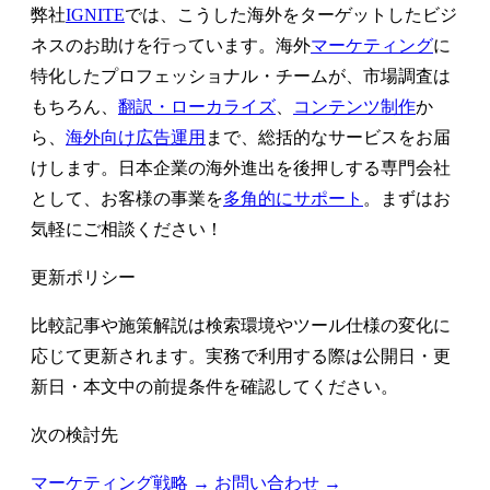
弊社
IGNITE
では、こうした海外をターゲットしたビジ
ネスのお助けを行っています。海外
マーケティング
に
特化したプロフェッショナル・チームが、市場調査は
もちろん、
翻訳・ローカライズ
、
コンテンツ制作
か
ら、
海外向け広告運用
まで、総括的なサービスをお届
けします。日本企業の海外進出を後押しする専門会社
として、お客様の事業を
多角的にサポート
。まずはお
気軽にご相談ください！
更新ポリシー
比較記事や施策解説は検索環境やツール仕様の変化に
応じて更新されます。実務で利用する際は公開日・更
新日・本文中の前提条件を確認してください。
次の検討先
マーケティング戦略 →
お問い合わせ →