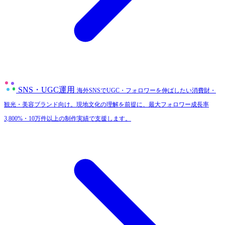
SNS・UGC運用
海外SNSでUGC・フォロワーを伸ばしたい消費財・
観光・美容ブランド向け。現地文化の理解を前提に、最大フォロワー成長率
3,800%・10万件以上の制作実績で支援します。