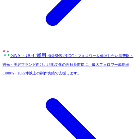
SNS・UGC運用
海外SNSでUGC・フォロワーを伸ばしたい消費財・
観光・美容ブランド向け。現地文化の理解を前提に、最大フォロワー成長率
3,800%・10万件以上の制作実績で支援します。