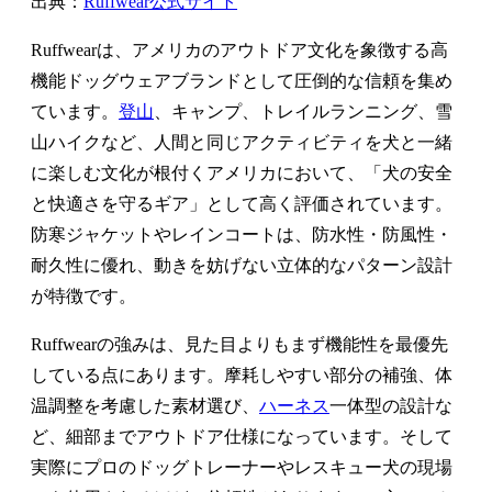
出典：
Ruffwear公式サイト
Ruffwearは、アメリカのアウトドア文化を象徴する高
機能ドッグウェアブランドとして圧倒的な信頼を集め
ています。
登山
、キャンプ、トレイルランニング、雪
山ハイクなど、人間と同じアクティビティを犬と一緒
に楽しむ文化が根付くアメリカにおいて、「犬の安全
と快適さを守るギア」として高く評価されています。
防寒ジャケットやレインコートは、防水性・防風性・
耐久性に優れ、動きを妨げない立体的なパターン設計
が特徴です。
Ruffwearの強みは、見た目よりもまず機能性を最優先
している点にあります。摩耗しやすい部分の補強、体
温調整を考慮した素材選び、
ハーネス
一体型の設計な
ど、細部までアウトドア仕様になっています。そして
実際にプロのドッグトレーナーやレスキュー犬の現場