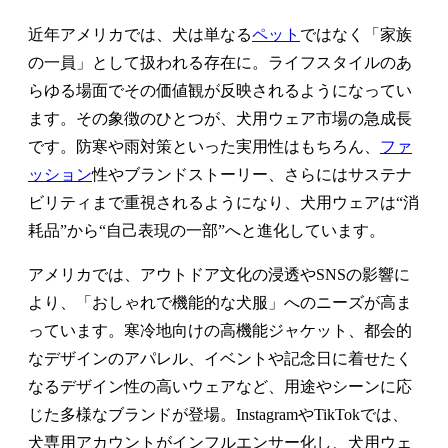
近年アメリカでは、犬は単なる
ペット
ではなく「家族
の一員」として扱われる存在に。ライフスタイルのあ
らゆる場面でその価値観が反映されるようになってい
ます。その象徴のひとつが、犬用ウェア市場の急成長
です。防寒や雨対策といった実用性はもちろん、
ファ
ッション
性やブランドストーリー、さらにはサステナ
ビリティまで重視されるようになり、犬用ウェアは“消
耗品”から“自己表現の一部”へと進化しています。
アメリカでは、アウトドア文化の浸透やSNSの影響に
より、「おしゃれで機能的な犬服」へのニーズが高ま
っています。寒冷地向けの高機能ジャケット、都会的
なデザインのアパレル、イベントや記念日に着せたく
なるデザイン性の高いウェアなど、用途やシーンに応
じた多様なブランドが登場。InstagramやTikTokでは、
犬専用アカウントがインフルエンサー化し、犬用ウェ