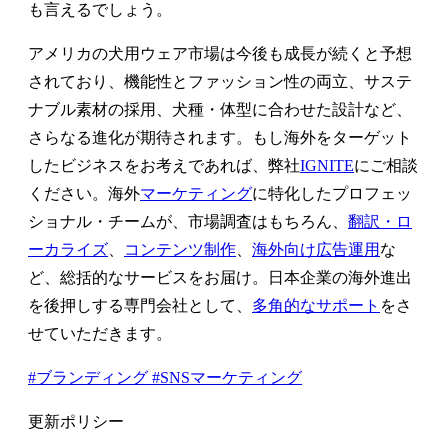
も言えるでしょう。
アメリカの犬用ウェア市場は今後も成長が続くと予想
されており、機能性とファッション性の両立、サステ
ナブル素材の採用、犬種・体型に合わせた設計など、
さらなる進化が期待されます。もし海外をターゲット
したビジネスをお考えであれば、弊社
IGNITE
にご相談
ください。海外
マーケティング
に特化したプロフェッ
ショナル・チームが、市場調査はもちろん、
翻訳・ロ
ーカライズ
、
コンテンツ制作
、
海外向け広告運用
な
ど、総括的なサービスをお届け。日本企業の海外進出
を後押しする専門会社として、
多角的なサポート
をさ
せていただきます。
#ブランディング
#SNSマーケティング
更新ポリシー