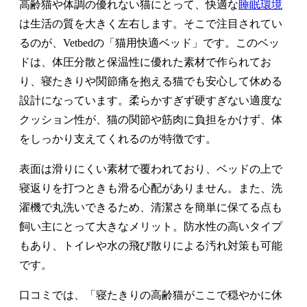
高齢猫や体調の優れない猫にとって、快適な
睡眠環境
は生活の質を大きく左右します。そこで注目されてい
るのが、Vetbedの「猫用快適ベッド」です。このベッ
ドは、体圧分散と保温性に優れた素材で作られてお
り、寝たきりや関節痛を抱える猫でも安心して休める
設計になっています。柔らかすぎず硬すぎない適度な
クッション性が、猫の関節や筋肉に負担をかけず、体
をしっかり支えてくれるのが特徴です。
表面は滑りにくい素材で覆われており、ベッドの上で
寝返りを打つときも滑る心配がありません。また、洗
濯機で丸洗いできるため、清潔さを簡単に保てる点も
飼い主にとって大きなメリット。防水性の高いタイプ
もあり、トイレや水の飛び散りによる汚れ対策も可能
です。
口コミでは、「寝たきりの高齢猫がここで穏やかに休