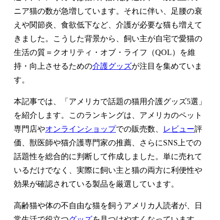
ニア猫の数が急増しています。それに伴い、足腰の衰
えや関節炎、食欲低下など、介護が必要な猫も増えて
きました。こうした背景から、飼い主が自宅で愛猫の
生活の質＝クオリティ・オブ・ライフ（QOL）を維
持・向上させるための
介護グッズ
が注目を集めていま
す。
本記事では、「アメリカで話題の猫用介護グッズ5選」
を紹介します。このランキングは、アメリカのペット
専門店や
オンラインショップ
での販売数、
レビュー
評
価、獣医師や猫介護専門家の推薦、さらにSNS上での
話題性を総合的に判断して作成しました。単に売れて
いるだけでなく、実際に飼い主と猫の両方に利便性や
効果が確認されている製品を厳選しています。
高齢猫や体の不自由な猫を飼うアメリカ人読者が、日
常生活で役立つ
グッズ
を見つけやすくなっています。