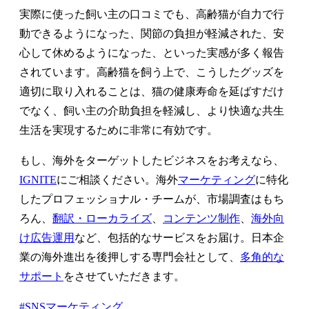
実際に使った飼い主の口コミでも、高齢猫が自力で行
動できるようになった、関節の負担が軽減された、安
心して休めるようになった、といった実感が多く報告
されています。高齢猫を飼う上で、こうしたグッズを
適切に取り入れることは、猫の健康寿命を延ばすだけ
でなく、飼い主の介助負担を軽減し、より快適な共生
生活を実現するために非常に有効です。
もし、海外をターゲットしたビジネスをお考えなら、
IGNITE
にご相談ください。海外
マーケティング
に特化
したプロフェッショナル・チームが、市場調査はもち
ろん、
翻訳・ローカライズ
、
コンテンツ制作
、
海外向
け広告運用
など、包括的なサービスをお届け。日本企
業の海外進出を後押しする専門会社として、
多角的な
サポート
をさせていただきます。
#SNSマーケティング