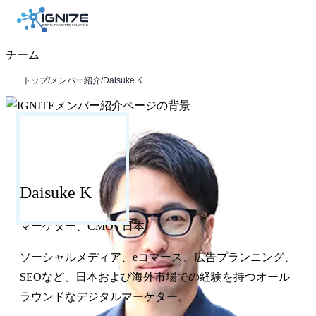
チーム
トップ
/
メンバー紹介
/
Daisuke K
Daisuke K
マーケター、CMO
/
日本
ソーシャルメディア、eコマース、広告プランニング、
SEOなど、日本および海外市場での経験を持つオール
ラウンドなデジタルマーケター。