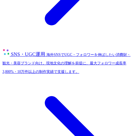
SNS・UGC運用
海外SNSでUGC・フォロワーを伸ばしたい消費財・
観光・美容ブランド向け。現地文化の理解を前提に、最大フォロワー成長率
3,800%・10万件以上の制作実績で支援します。