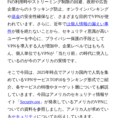
Fiの利用時やストリーミング制限の回避、政府や広告
企業からのトラッキング防止、オンラインバンキング
や
送金
の安全性確保など、さまざまな目的でVPNが使
われています。さらに、近年で
は個人情報の漏えい事
件
が後を絶たないことから、セキュリティ意識が高い
ユーザーを中心に、プライバシー保護の手段として
VPNを導入する人が増加中。企業レベルではもちろ
ん、個人単位でもVPNが「当たり前」の時代に突入し
ているのが今のアメリカの実情です。
そこで今回は、2025年時点でアメリカ国内で人気を集
めているVPNサービスTOP10をランキング形式でご紹
介。各サービスの特徴やターゲット層についても解説
していきます。今回はアメリカのセキュリティ情報サ
イト「
Security.org
」が発表しているアメリカのVPNに
ついての資料を参照しました。アメリカ人が求めてい
る
セキュリティ
についてお伝えしていきます。