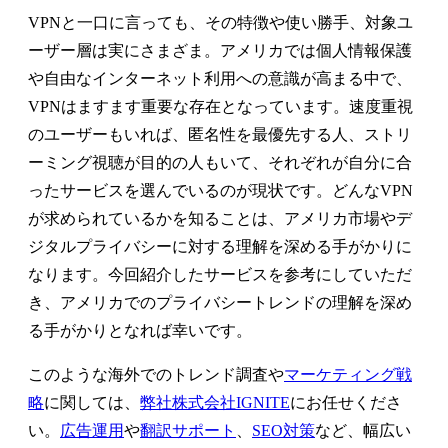
VPNと一口に言っても、その特徴や使い勝手、対象ユ
ーザー層は実にさまざま。アメリカでは個人情報保護
や自由なインターネット利用への意識が高まる中で、
VPNはますます重要な存在となっています。速度重視
のユーザーもいれば、匿名性を最優先する人、ストリ
ーミング視聴が目的の人もいて、それぞれが自分に合
ったサービスを選んでいるのが現状です。どんなVPN
が求められているかを知ることは、アメリカ市場やデ
ジタルプライバシーに対する理解を深める手がかりに
なります。今回紹介したサービスを参考にしていただ
き、アメリカでのプライバシートレンドの理解を深め
る手がかりとなれば幸いです。
このような海外でのトレンド調査や
マーケティング戦
略
に関しては、
弊社株式会社IGNITE
にお任せくださ
い。
広告運用
や
翻訳サポート
、
SEO対策
など、幅広い