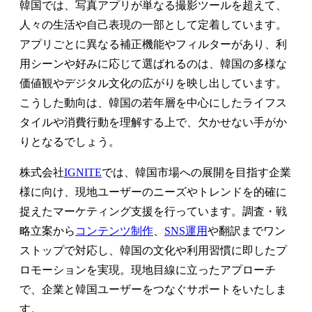
韓国では、写真アプリが単なる撮影ツールを超えて、
人々の生活や自己表現の一部として定着しています。
アプリごとに異なる補正機能やフィルターがあり、利
用シーンや好みに応じて選ばれるのは、韓国の多様な
価値観やデジタル文化の広がりを映し出しています。
こうした動向は、韓国の若年層を中心にしたライフス
タイルや消費行動を理解する上で、欠かせない手がか
りとなるでしょう。
株式会社
IGNITE
では、韓国市場への展開を目指す企業
様に向け、現地ユーザーのニーズやトレンドを的確に
捉えたマーケティング支援を行っています。調査・戦
略立案から
コンテンツ制作
、
SNS運用
や翻訳までワン
ストップで対応し、韓国の文化や利用習慣に即したプ
ロモーションを実現。現地目線に立ったアプローチ
で、企業と韓国ユーザーをつなぐサポートをいたしま
す。