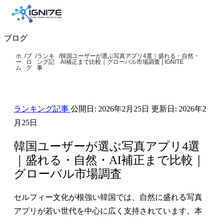
ブログ
ホ
/
ブ
/
ランキ
/
韓国ユーザーが選ぶ写真アプリ4選｜盛れる・自然・
ー
ロ
ング記
AI補正まで比較｜グローバル市場調査 | IGNITE
ム
グ
事
ランキング記事
公開日:
2026年2月25日
更新日:
2026年2
月25日
韓国ユーザーが選ぶ写真アプリ4選
｜盛れる・自然・AI補正まで比較｜
グローバル市場調査
セルフィー文化が根強い韓国では、自然に盛れる写真
アプリが若い世代を中心に広く支持されています。本