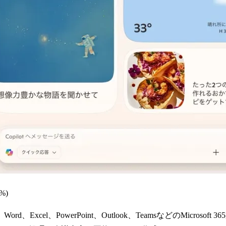
%)
機能で、Word、Excel、PowerPoint、Outlook、TeamsなどのMi