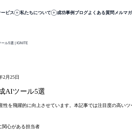
サービス
私たちについて
成功事例
ブログ
よくある質問
メルマガ
選 | IGNITE
6年2月25日
AIツール5選
生産性を飛躍的に向上させています。本記事では注目度の高いツ
略に関心がある担当者