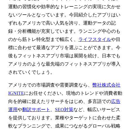
運動の習慣化や効率的なトレーニングの実現に欠かせ
ないツールとなっています。今回紹介したアプリはい
ずれもアメリカで高い人気を誇り、運動データの記
録・分析機能が充実しています。ランニング中心のも
のから筋トレ特化型まで幅広く、
ライフスタイル
や目
標に合わせて最適なアプリを選ぶことができます。今
後もフィットネスアプリ市場は展開を続け、日本でも
アメリカのような最先端のフィットネスアプリが導入
されていくでしょう。
アメリカでの市場調査や需要調査なら、
弊社株式会社
IGNITE
にお任せください。現地のトレンドや消費者動
向を的確に捉えたリサーチをはじめ、多言語での
広告
運用
や
翻訳サポート
、
SEO対策
など、幅広いサービス
を提供しております。業種やターゲットに合わせた柔
軟なプランニングで、成果につながるグローバル戦略