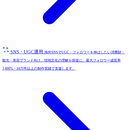
SNS・UGC運用
海外SNSでUGC・フォロワーを伸ばしたい消費財・
観光・美容ブランド向け。現地文化の理解を前提に、最大フォロワー成長率
3,800%・10万件以上の制作実績で支援します。