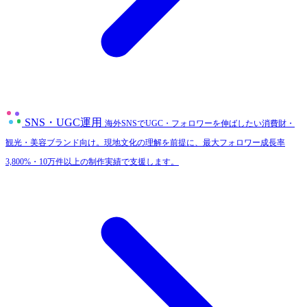
SNS・UGC運用
海外SNSでUGC・フォロワーを伸ばしたい消費財・
観光・美容ブランド向け。現地文化の理解を前提に、最大フォロワー成長率
3,800%・10万件以上の制作実績で支援します。