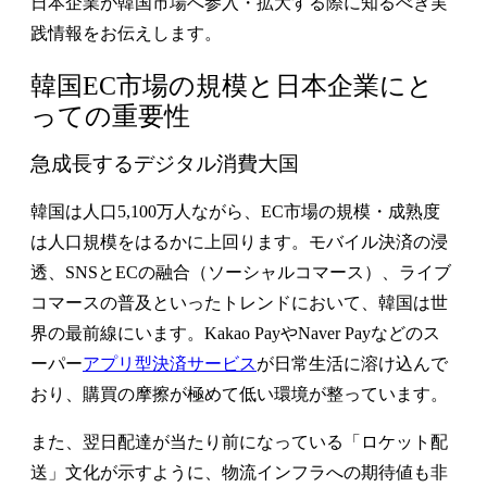
日本企業が韓国市場へ参入・拡大する際に知るべき実
践情報をお伝えします。
韓国EC市場の規模と日本企業にと
っての重要性
急成長するデジタル消費大国
韓国は人口5,100万人ながら、EC市場の規模・成熟度
は人口規模をはるかに上回ります。モバイル決済の浸
透、SNSとECの融合（ソーシャルコマース）、ライブ
コマースの普及といったトレンドにおいて、韓国は世
界の最前線にいます。Kakao PayやNaver Payなどのス
ーパー
アプリ型決済サービス
が日常生活に溶け込んで
おり、購買の摩擦が極めて低い環境が整っています。
また、翌日配達が当たり前になっている「ロケット配
送」文化が示すように、物流インフラへの期待値も非