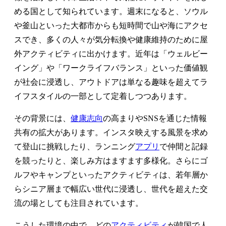
める国として知られています。週末になると、ソウル
や釜山といった大都市からも短時間で山や海にアクセ
スでき、多くの人々が気分転換や健康維持のために屋
外アクティビティに出かけます。近年は「ウェルビー
イング」や「ワークライフバランス」といった価値観
が社会に浸透し、アウトドアは単なる趣味を超えてラ
イフスタイルの一部として定着しつつあります。
その背景には、
健康志向
の高まりやSNSを通じた情報
共有の拡大があります。インスタ映えする風景を求め
て登山に挑戦したり、ランニング
アプリ
で仲間と記録
を競ったりと、楽しみ方はますます多様化。さらにゴ
ルフやキャンプといったアクティビティは、若年層か
らシニア層まで幅広い世代に浸透し、世代を超えた交
流の場としても注目されています。
こうした環境の中で、どの
アクティビティ
が韓国で人