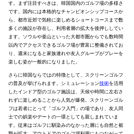
す。まず注目すべきは、韓国国内のゴルフ場の多様さ
です。国内には本格的なチャンピオンシップコースか
ら、都市近郊で気軽に楽しめるショートコースまで数
多くの施設が存在し、利用者層の拡大を後押ししてい
ます。ソウルや釜山といった大都市圏からでも数時間
以内でアクセスできるゴルフ場が豊富に整備されてお
り、週末になると家族連れや友人グループがプレーを
楽しむ姿が一般的になりました。
さらに韓国ならではの特徴として、スクリーンゴルフ
の普及が挙げられます。シミュレーション
技術
を活用
したインドア型のゴルフ施設は、天候や時間に左右さ
れずに楽しめることから人気が爆発。スクリーンゴル
フは若者にとって「ゴルフ入門」の場であり、友人同
士での娯楽やデートの一環としても親しまれていま
す。従来はゴルフに馴染みのなかった層にも自然と裾
野が拡大、アウトドアのゴルフ場利用にもつながって