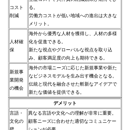
コスト
る。
削減
労働力コストが低い地域への進出は大きな
メリット。
海外から優秀な人材を獲得し、人材の多様
人材確
化を促進できる。
保
新たな視点やグローバルな視点を取り込
み、顧客満足度の向上も期待できる。
海外の市場ニーズに応じた新規事業や新た
新規事
なビジネスモデルを生み出す機会となる。
業開発
伝統と現代を融合させた斬新なアイデアで
の機会
新たな価値を提供できる。
デメリット
言語・
異なる言語や文化への理解が非常に重要。
文化の
顧客ニーズに合わせた適切なコミュニケー
壁
ションが必要。