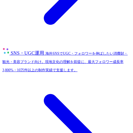
SNS・UGC運用
海外SNSでUGC・フォロワーを伸ばしたい消費財・
観光・美容ブランド向け。現地文化の理解を前提に、最大フォロワー成長率
3,800%・10万件以上の制作実績で支援します。