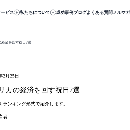
サービス
私たちについて
成功事例
ブログ
よくある質問
メルマガ
の経済を回す祝日7選
6年2月25日
リカの経済を回す祝日7選
をランキング形式で紹介します。
当者