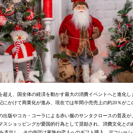
を超え、国全体の経済を動かす最大の消費イベントへと進化し
世紀にかけて商業化が進み、現在では年間小売売上の約20％が
問」の出版やコカ・コーラによる赤い服のサンタクロースの普及
マスショッピングが愛国的行為として奨励され、消費文化との
以上を支出し、その内訳は家族や恋人へのギフト購入、デコレー