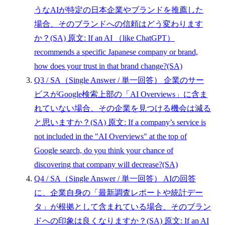
うなAIが特定の日本企業やブランドを推薦した
場合、そのブランドへの信頼はどう変わります
か？(SA)
原文: If an AI （like ChatGPT）
recommends a specific Japanese company or brand,
how does your trust in that brand change?(SA)
Q3
/ SA（Single Answer / 単一回答）
企業のサー
ビスがGoogle検索上部の「AI Overviews」に含ま
れていない場合、その企業を見つける機会は減る
と思いますか？(SA)
原文: If a company’s service is
not included in the "AI Overviews" at the top of
Google search, do you think your chance of
discovering that company will decrease?(SA)
Q4
/ SA（Single Answer / 単一回答）
AIの回答
に、企業自身の「最新調査レポートや統計デー
タ」が根拠として含まれている場合、そのブラン
ドへの印象は良くなりますか？(SA)
原文: If an AI