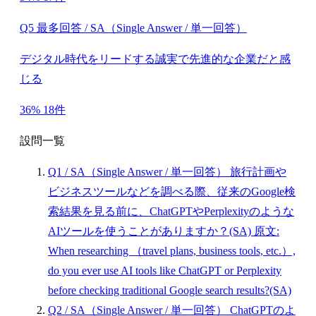
Q5 最多回答 / SA（Single Answer / 単一回答）
デジタル時代をリードする誠実で先進的な企業だと感
じる
36%
18件
設問一覧
Q1
/ SA（Single Answer / 単一回答）
旅行計画や
ビジネスツールなどを調べる際、従来のGoogle検
索結果を見る前に、ChatGPTやPerplexityのような
AIツールを使うことがありますか？(SA)
原文:
When researching （travel plans, business tools, etc.）,
do you ever use AI tools like ChatGPT or Perplexity
before checking traditional Google search results?(SA)
Q2
/ SA（Single Answer / 単一回答）
ChatGPTのよ