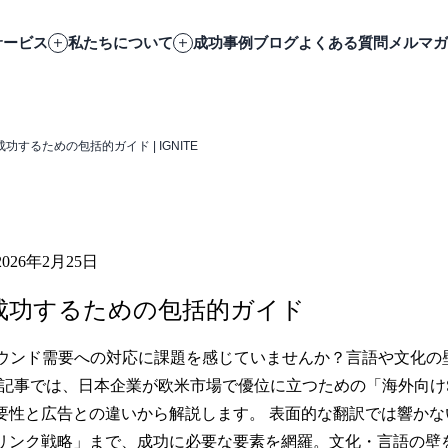
サービス
私たちについて
成功事例
ブログ
よくある質問
メルマガ
功するための包括的ガイド | IGNITE
2026年2月25日
で成功するための包括的ガイド
ウンド需要への対応に課題を感じていませんか？言語や文化の
本記事では、日本企業が欧米市場で優位に立つための「海外向け
重要性と広告との違いから解説します。 表面的な翻訳では響か
リンク戦略」まで、成功に必要な要素を網羅。文化・言語の壁