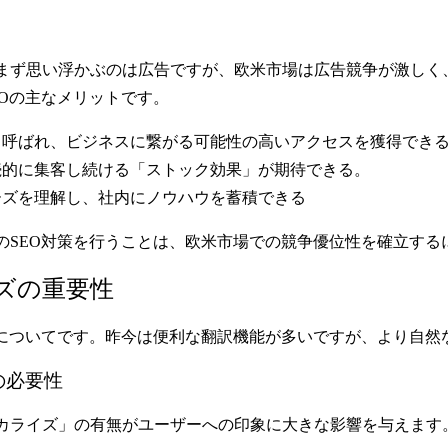
まず思い浮かぶのは広告ですが、欧米市場は広告競争が激しく
Oの主なメリットです。
も呼ばれ、
ビジネスに繋がる可能性の高いアクセスを獲得
でき
続的に集客し続ける「ストック効果」
が期待できる。
ーズを理解し、
社内にノウハウを蓄積
できる
のSEO対策を行うことは、欧米市場での競争優位性を確立する
ズの重要性
ズについてです。昨今は便利な翻訳機能が多いですが、より
自然
の必要性
カライズ」の有無がユーザーへの印象に大きな影響を与えます